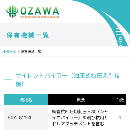
保有機械一覧
小澤土木
>
保有機械一覧
サイレントパイラー（油圧式杭圧入引抜
機）
機種名
概要
台数
鋼管杭回転切削圧入機（ジャ
F401-G1200
イロパイラー）※飛び杭用サ
1
ドルアタッチメントを含む