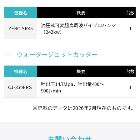
機種名
概要
台数
油圧式可変超高周波バイブロハンマ
ZERO SR45
1
（242kw）
ウォータージェットカッター
機種名
概要
台数
吐出圧14.7Mpa，吐出量400～
CJ-330ERS
1
900ℓ/min
※記載のデータは2026年2月現在のものです。
お問い合わせ