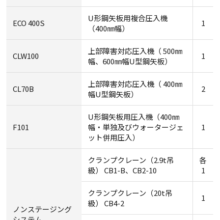
U形鋼矢板用複合圧入機
ECO 400S
1
（400㎜幅）
上部障害対応圧入機（ 500㎜
CLW100
1
幅、600㎜幅U型鋼矢板）
上部障害対応圧入機（ 400㎜
CL70B
2
幅U型鋼矢板）
U形鋼矢板用圧入機（400㎜
F101
幅・単独及びウォータージェ
1
ット併用圧入）
クランプクレーン（2.9t吊
各
級） CB1-B、CB2-10
1
クランプクレーン（20t吊
1
級） CB4-2
ノンステージング
システム