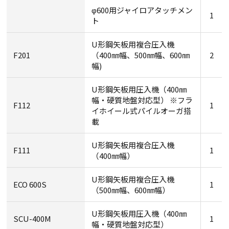
φ600用ジャイロアタッチメン
1
ト
U形鋼矢板用複合圧入機
F201
（400㎜幅、500㎜幅、600㎜
2
幅)
U形鋼矢板用圧入機（400㎜
幅・硬質地盤対応型） ※フラ
F112
1
イホイール式パイルオーガ搭
載
U形鋼矢板用複合圧入機
F111
1
（400㎜幅）
U形鋼矢板用複合圧入機
ECO 600S
1
（500㎜幅、600㎜幅）
U形鋼矢板用圧入機（400㎜
SCU-400M
1
幅・硬質地盤対応型）