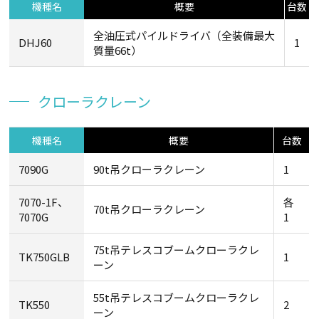
機種名
概要
台数
全油圧式パイルドライバ（全装備最大
DHJ60
1
質量66t）
クローラクレーン
機種名
概要
台数
7090G
90t吊クローラクレーン
1
7070-1F、
各
70t吊クローラクレーン
7070G
1
75t吊テレスコブームクローラクレ
TK750GLB
1
ーン
55t吊テレスコブームクローラクレ
TK550
2
ーン